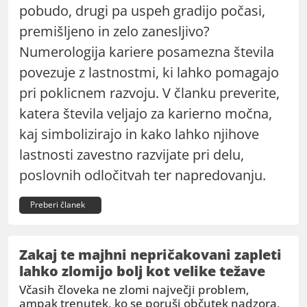
pobudo, drugi pa uspeh gradijo počasi,
premišljeno in zelo zanesljivo?
Numerologija kariere posamezna števila
povezuje z lastnostmi, ki lahko pomagajo
pri poklicnem razvoju. V članku preverite,
katera števila veljajo za karierno močna,
kaj simbolizirajo in kako lahko njihove
lastnosti zavestno razvijate pri delu,
poslovnih odločitvah ter napredovanju.
Preberi članek
Zakaj te majhni nepričakovani zapleti
lahko zlomijo bolj kot velike težave
Včasih človeka ne zlomi največji problem,
ampak trenutek, ko se poruši občutek nadzora,