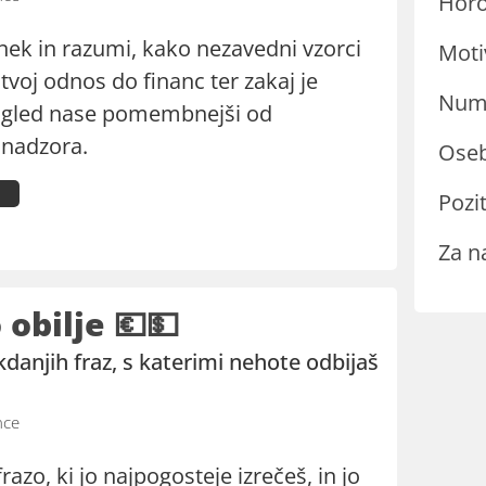
Hor
nek in razumi, kako nezavedni vzorci
Moti
 tvoj odnos do financ ter zakaj je
Nume
ogled nase pomembnejši od
nadzora.
Oseb
Pozit
Za n
obilje 💶💵
kdanjih fraz, s katerimi nehote odbijaš
nce
razo, ki jo najpogosteje izrečeš, in jo