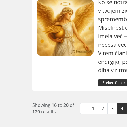
Ko se notra
v tvojem ži
sprememb
Miselnost o
imela več –
nečesa več
V tem član
energijo, po
diha v ritm
Preberi članek
Showing
16
to
20
of
‹
1
2
3
4
129
results