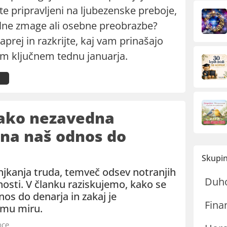
ste pripravljeni na ljubezenske preboje,
lne zmage ali osebne preobrazbe?
aprej in razkrijte, kaj vam prinašajo
tem ključnem tednu januarja.
kako nezavedna
 na naš odnos do
Skupin
jkanja truda, temveč odsev notranjih
Duh
nosti. V članku raziskujemo, kako se
nos do denarja in zakaj je
Fina
emu miru.
nce