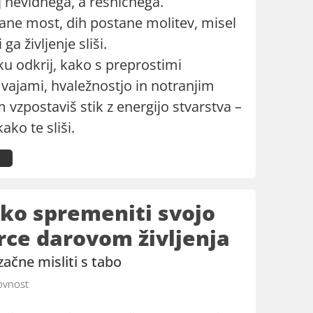
j nevidnega, a resničnega.
tane most, dih postane molitev, misel
ga življenje sliši.
ku odkrij, kako s preprostimi
vajami, hvaležnostjo in notranjim
vzpostaviš stik z energijo stvarstva –
kako te sliši.
ako spremeniti svojo
srce darovom življenja
 začne misliti s tabo
vnost