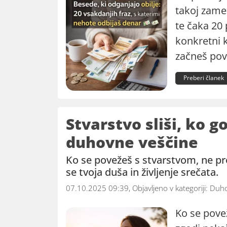
takoj zame
te čaka 20 
konkretni k
začneš pova
Preberi članek
Stvarstvo sliši, ko g
duhovne veščine
Ko se povežeš s stvarstvom, ne pros
se tvoja duša in življenje srečata.
07.10.2025 09:39, Objavljeno v kategoriji:
Duho
Ko se pove