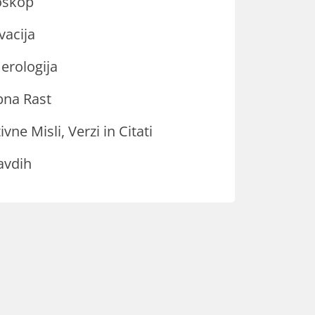
oskop
vacija
rologija
na Rast
ivne Misli, Verzi in Citati
avdih