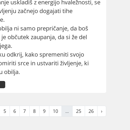
nje uskladiš z energijo hvaležnosti, se
vljenju začnejo dogajati tihe
e.
bilja ni samo prepričanje, da boš
 je občutek zaupanja, da si že del
jega.
ku odkrij, kako spremeniti svojo
miriti srce in ustvariti življenje, ki
u obilja.
5
6
7
8
9
10
...
25
26
›