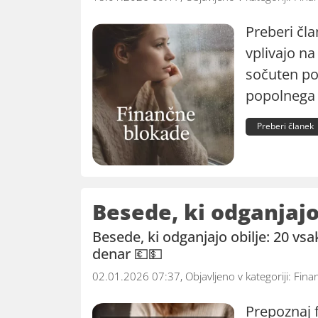
Preberi čla
vplivajo na
sočuten p
popolnega 
Preberi članek
Besede, ki odganjajo 
Besede, ki odganjajo obilje: 20 vsa
denar 💶💵
02.01.2026 07:37, Objavljeno v kategoriji:
Fina
Prepoznaj f