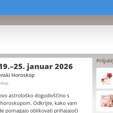
Priljubl
19.–25. januar 2026
denski Horoskop
skop
novo astrološko dogodivščino s
horoskopom. Odkrijte, kako vam
de pomagajo oblikovati prihajajoči