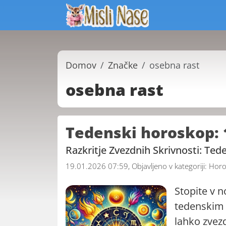
Domov
Značke
osebna rast
osebna rast
Tedenski horoskop: 
Razkritje Zvezdnih Skrivnosti: Te
19.01.2026 07:59, Objavljeno v kategoriji:
Horo
Stopite v 
tedenskim 
lahko zvez