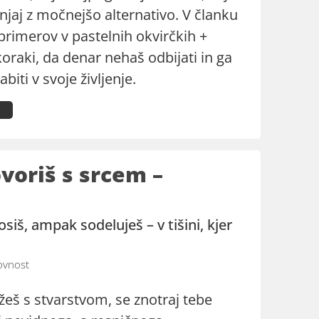
njaj z močnejšo alternativo. V članku
primerov v pastelnih okvirčkih +
oraki, da denar nehaš odbijati in ga
biti v svoje življenje.
ovoriš s srcem –
iš, ampak sodeluješ – v tišini, kjer
vnost
žeš s stvarstvom, se znotraj tebe