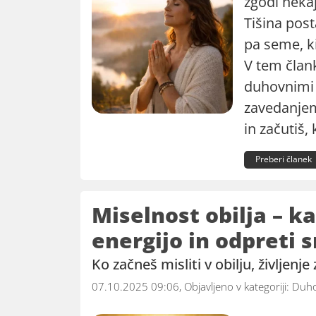
zgodi neka
Tišina pos
pa seme, ki 
V tem član
duhovnimi 
zavedanjem 
in začutiš, 
Preberi članek
Miselnost obilja – k
energijo in odpreti 
Ko začneš misliti v obilju, življenje
07.10.2025 09:06, Objavljeno v kategoriji:
Duho