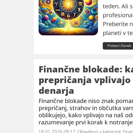
teden. Ali 
profesiona
Preberite n
planeti v 
Preberi članek
Finančne blokade: 
prepričanja vplivajo
denarja
Finančne blokade niso znak poman
prepričanj, strahov in občutka var
oblikujejo, kako vplivajo na naš od
razumevanje prvi korak k notranj
18.01.2026 09:17, Objavljeno v kategoriji:
Fina