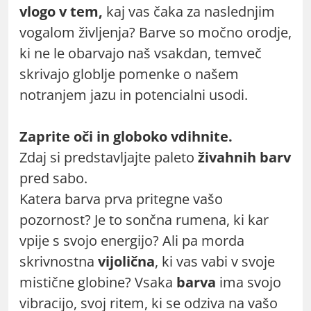
vlogo v tem,
kaj vas čaka za naslednjim
vogalom življenja? Barve so močno orodje,
ki ne le obarvajo naš vsakdan, temveč
skrivajo globlje pomenke o našem
notranjem jazu in potencialni usodi.
Zaprite oči in globoko vdihnite.
Zdaj si predstavljajte paleto
živahnih barv
pred sabo.
Katera barva prva pritegne vašo
pozornost? Je to sončna rumena, ki kar
vpije s svojo energijo? Ali pa morda
skrivnostna
vijolična
, ki vas vabi v svoje
mistične globine? Vsaka
barva
ima svojo
vibracijo, svoj ritem, ki se odziva na vašo