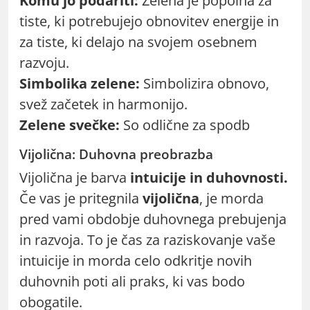
Komu jo podariti:
Zelena je popolna za
tiste, ki potrebujejo obnovitev energije in
za tiste, ki delajo na svojem osebnem
razvoju.
Simbolika zelene:
Simbolizira obnovo,
svež začetek in harmonijo.
Zelene svečke:
So odlične za spodb
Vijolična: Duhovna preobrazba
Vijolična je barva
intuicije in duhovnosti.
Če vas je pritegnila
vijolična
, je morda
pred vami obdobje duhovnega prebujenja
in razvoja. To je čas za raziskovanje vaše
intuicije in morda celo odkritje novih
duhovnih poti ali praks, ki vas bodo
obogatile.