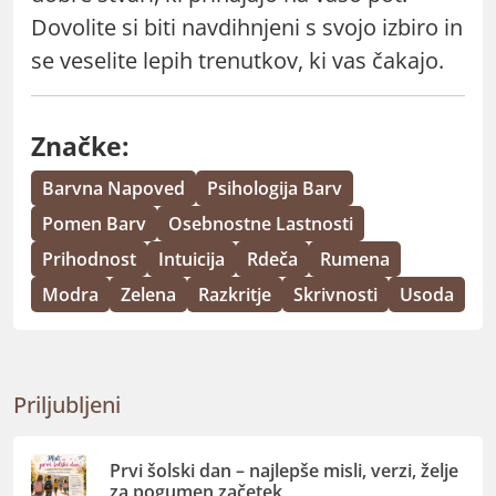
Dovolite si biti navdihnjeni s svojo izbiro in
se veselite lepih trenutkov, ki vas čakajo.
Značke:
Barvna Napoved
Psihologija Barv
Pomen Barv
Osebnostne Lastnosti
Prihodnost
Intuicija
Rdeča
Rumena
Modra
Zelena
Razkritje
Skrivnosti
Usoda
Priljubljeni
Prvi šolski dan – najlepše misli, verzi, želje
za pogumen začetek