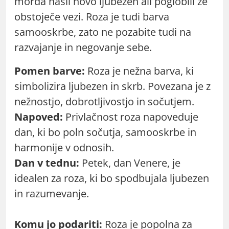
morda našli novo ljubezen ali poglobili že
obstoječe vezi. Roza je tudi barva
samooskrbe, zato ne pozabite tudi na
razvajanje in negovanje sebe.
Pomen barve:
Roza je nežna barva, ki
simbolizira ljubezen in skrb. Povezana je z
nežnostjo, dobrotljivostjo in sočutjem.
Napoved:
Privlačnost roza napoveduje
dan, ki bo poln sočutja, samooskrbe in
harmonije v odnosih.
Dan v tednu:
Petek, dan Venere, je
idealen za roza, ki bo spodbujala ljubezen
in razumevanje.
Komu jo podariti:
Roza je popolna za