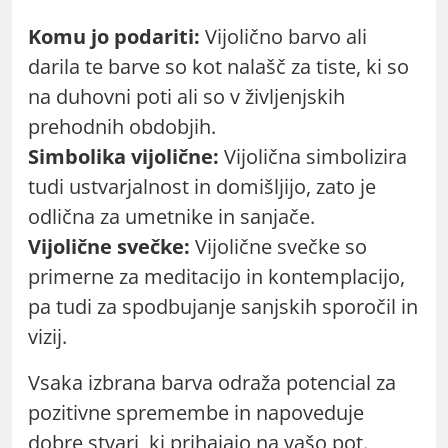
Komu jo podariti:
Vijolično barvo ali
darila te barve so kot nalašč za tiste, ki so
na duhovni poti ali so v življenjskih
prehodnih obdobjih.
Simbolika vijolične:
Vijolična simbolizira
tudi ustvarjalnost in domišljijo, zato je
odlična za umetnike in sanjače.
Vijolične svečke:
Vijolične svečke so
primerne za meditacijo in kontemplacijo,
pa tudi za spodbujanje sanjskih sporočil in
vizij.
Vsaka izbrana barva odraža potencial za
pozitivne spremembe in napoveduje
dobre stvari, ki prihajajo na vašo pot.