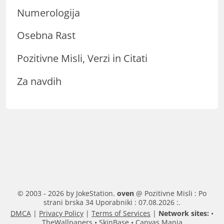
Numerologija
Osebna Rast
Pozitivne Misli, Verzi in Citati
Za navdih
© 2003 - 2026 by JokeStation.
oven
@ Pozitivne Misli : Po
strani brska 34 Uporabniki : 07.08.2026 :.
DMCA
|
Privacy Policy
|
Terms of Services
|
Network sites:
•
TheWallpapers
•
SkinBase
•
Canvas Mania