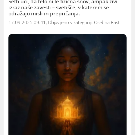
Seth uči, da telo ni le fizična snov, ampak živi
izraz naše zavesti – svetišče, v katerem se
odražajo misli in prepričanja.
17.09.2025 09:41, Objavljeno v kategoriji:
Osebna Rast