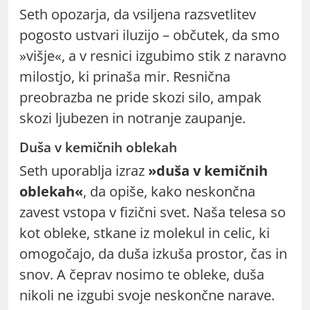
Seth opozarja, da vsiljena razsvetlitev
pogosto ustvari iluzijo – občutek, da smo
»višje«, a v resnici izgubimo stik z naravno
milostjo, ki prinaša mir. Resnična
preobrazba ne pride skozi silo, ampak
skozi ljubezen in notranje zaupanje.
Duša v kemičnih oblekah
Seth uporablja izraz
»duša v kemičnih
oblekah«
, da opiše, kako neskončna
zavest vstopa v fizični svet. Naša telesa so
kot obleke, stkane iz molekul in celic, ki
omogočajo, da duša izkuša prostor, čas in
snov. A čeprav nosimo te obleke, duša
nikoli ne izgubi svoje neskončne narave.