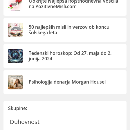
Odkrijte Najlepša Rojstnodnevna Voščila
na PozitivneMisli.com
50 najlepših misli in verzov ob koncu
šolskega leta
Tedenski horoskop: Od 27. maja do 2.
junija 2024
Psihologija denarja Morgan Housel
Skupine:
Duhovnost