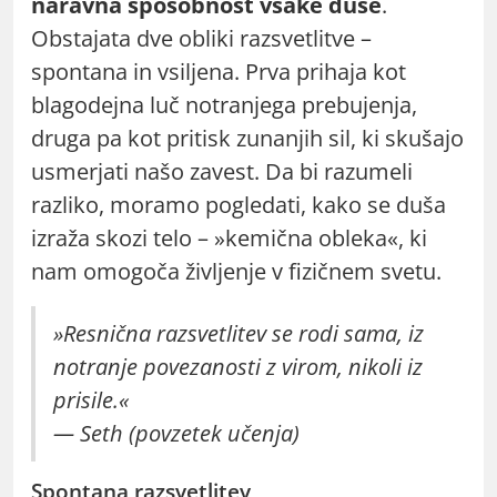
naravna sposobnost vsake duše
.
Obstajata dve obliki razsvetlitve –
spontana in vsiljena. Prva prihaja kot
blagodejna luč notranjega prebujenja,
druga pa kot pritisk zunanjih sil, ki skušajo
usmerjati našo zavest. Da bi razumeli
razliko, moramo pogledati, kako se duša
izraža skozi telo – »kemična obleka«, ki
nam omogoča življenje v fizičnem svetu.
»Resnična razsvetlitev se rodi sama, iz
notranje povezanosti z virom, nikoli iz
prisile.«
— Seth (povzetek učenja)
Spontana razsvetlitev