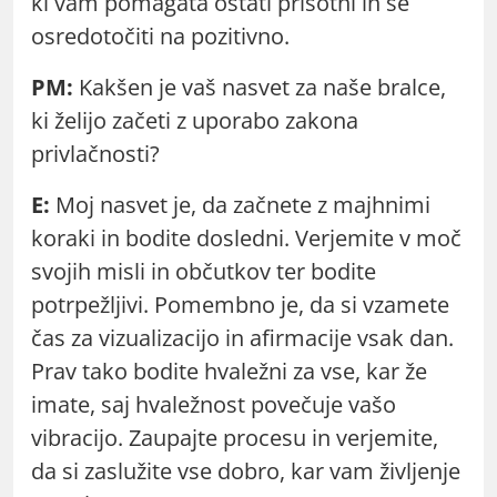
ki vam pomagata ostati prisotni in se
osredotočiti na pozitivno.
PM:
Kakšen je vaš nasvet za naše bralce,
ki želijo začeti z uporabo zakona
privlačnosti?
E:
Moj nasvet je, da začnete z majhnimi
koraki in bodite dosledni. Verjemite v moč
svojih misli in občutkov ter bodite
potrpežljivi. Pomembno je, da si vzamete
čas za vizualizacijo in afirmacije vsak dan.
Prav tako bodite hvaležni za vse, kar že
imate, saj hvaležnost povečuje vašo
vibracijo. Zaupajte procesu in verjemite,
da si zaslužite vse dobro, kar vam življenje