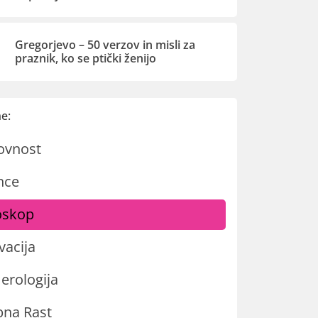
Gregorjevo – 50 verzov in misli za
praznik, ko se ptički ženijo
e:
ovnost
nce
oskop
vacija
rologija
na Rast