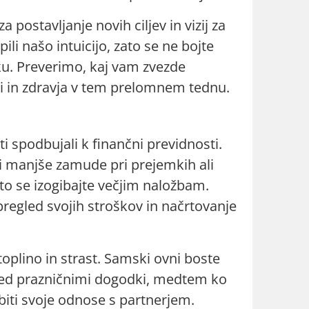
 postavljanje novih ciljev in vizij za
ili našo intuicijo, zato se ne bojte
u. Preverimo, kaj vam zvezde
ni in zdravja v tem prelomnem tednu.
i spodbujali k finančni previdnosti.
i manjše zamude pri prejemkih ali
ato se izogibajte večjim naložbam.
regled svojih stroškov in načrtovanje
toplino in strast. Samski ovni boste
ed prazničnimi dogodki, medtem ko
biti svoje odnose s partnerjem.