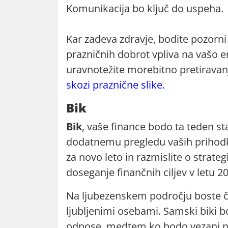
Komunikacija bo ključ do uspeha.
Kar zadeva zdravje, bodite pozorni
prazničnih dobrot vpliva na vašo en
uravnotežite morebitno pretiravan
skozi praznične slike.
Bik
Bik
, vaše finance bodo ta teden st
dodatnemu pregledu vaših prihodk
za novo leto in razmislite o strate
doseganje finančnih ciljev v letu 2
Na ljubezenskem področju boste ču
ljubljenimi osebami. Samski biki bos
odnose, medtem ko bodo vezani na