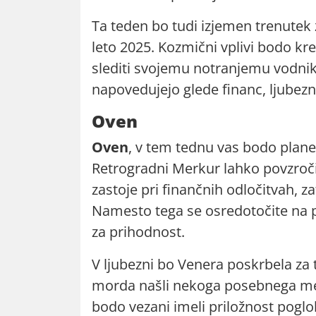
Ta teden bo tudi izjemen trenutek za
leto 2025. Kozmični vplivi bodo krep
slediti svojemu notranjemu vodnik
napovedujejo glede financ, ljubez
Oven
Oven
, v tem tednu vas bodo planet
Retrogradni Merkur lahko povzroč
zastoje pri finančnih odločitvah, z
Namesto tega se osredotočite na p
za prihodnost.
V ljubezni bo Venera poskrbela za 
morda našli nekoga posebnega m
bodo vezani imeli priložnost poglo