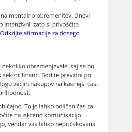
i na mentalno obremenitev. Dnevi
 intenzivni, zato si privoščite
Odkrijte afirmacije za dosego
e nekoliko obremenjevale, saj se bo
 sektor financ. Bodite previdni pri
dlogu večjih nakupov na kasnejši čas.
 prihodnost.
 običajno. To je lahko odličen čas za
očite na iskreno komunikacijo.
ijo, vendar vas lahko nepričakovana