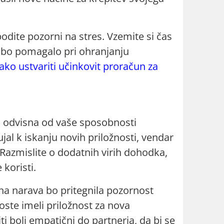
odite pozorni na stres. Vzemite si čas
am bo pomagalo pri ohranjanju
kako ustvariti učinkovit proračun za
bo odvisna od vaše sposobnosti
jal k iskanju novih priložnosti, vendar
 Razmislite o dodatnih virih dohodka,
 koristi.
bna narava bo pritegnila pozornost
boste imeli priložnost za nova
i bolj empatični do partnerja, da bi se