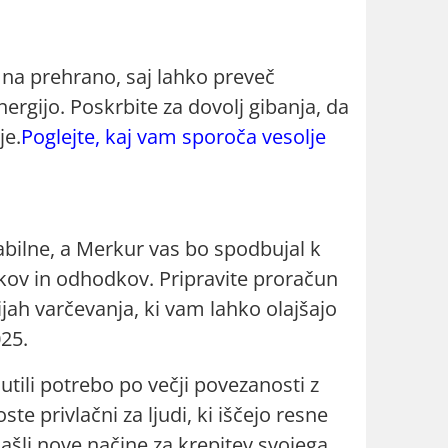
 na prehrano, saj lahko preveč
ergijo. Poskrbite za dovolj gibanja, da
je.
Poglejte, kaj vam sporoča vesolje
abilne, a Merkur vas bo spodbujal k
ov in odhodkov. Pripravite proračun
gijah varčevanja, ki vam lahko olajšajo
025.
tili potrebo po večji povezanosti z
te privlačni za ljudi, ki iščejo resne
šli nove načine za krepitev svojega