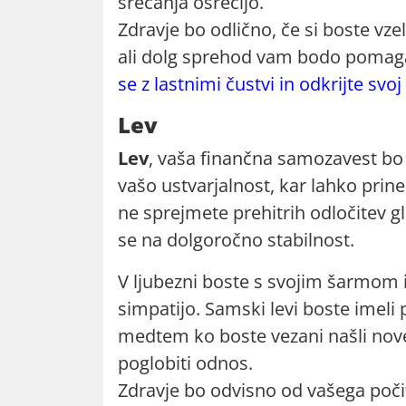
srečanja osrečijo.
Zdravje bo odlično, če si boste vze
ali dolg sprehod vam bodo pomagal
se z lastnimi čustvi in odkrijte svoj
Lev
Lev
, vaša finančna samozavest bo
vašo ustvarjalnost, kar lahko prine
ne sprejmete prehitrih odločitev g
se na dolgoročno stabilnost.
V ljubezni boste s svojim šarmom in
simpatijo. Samski levi boste imeli 
medtem ko boste vezani našli nove 
poglobiti odnos.
Zdravje bo odvisno od vašega poči