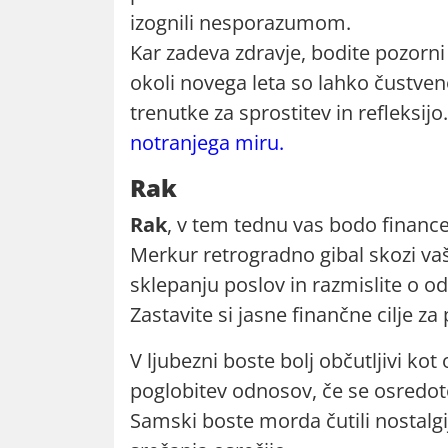
izognili nesporazumom.
Kar zadeva zdravje, bodite pozorn
okoli novega leta so lahko čustveno
trenutke za sprostitev in refleksijo.
notranjega miru.
Rak
Rak
, v tem tednu vas bodo financ
Merkur retrogradno gibal skozi vaš
sklepanju poslov in razmislite o o
Zastavite si jasne finančne cilje za
V ljubezni boste bolj občutljivi kot
poglobitev odnosov, če se osredot
Samski boste morda čutili nostalg