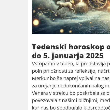
Tedenski horoskop 
do 5. januarja 2025
Vstopamo v teden, ki predstavlja pr
poln priložnosti za refleksijo, nač
Merkur bo še naprej vplival na nas
za urejanje nedokončanih nalog in 
Venera v strelcu bo poskrbela za o
povezovala z našimi bližnjimi, me
kar nas bo spodbujalo k osredotoče