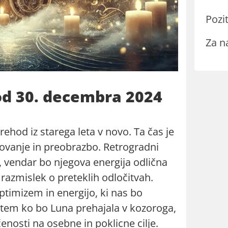
Pozit
Za n
od 30. decembra 2024
ehod iz starega leta v novo. Ta čas je
rtovanje in preobrazbo. Retrogradni
, vendar bo njegova energija odlična
razmislek o preteklih odločitvah.
ptimizem in energijo, ki nas bo
dtem ko bo Luna prehajala v kozoroga,
nosti na osebne in poklicne cilje.