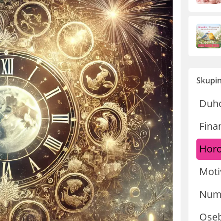
Skupin
Duh
Fina
Hor
Moti
Nume
Oseb