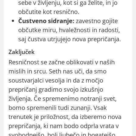
sebe v življenju, kot si ga želite, in jo
občutite kot resnično.
Čustveno sidranje:
zavestno gojite
občutke miru, hvaležnosti in radosti,
saj čustva utrjujejo nova prepričanja.
Zaključek
Resničnost se začne oblikovati v naših
mislih in srcu. Seth nas uči, da smo
soustvarjalci vesolja in da z močjo
prepričanj gradimo svojo izkušnjo
življenja. Če spremenimo notranji svet,
bomo spremenili tudi zunanji. Vsak
trenutek je priložnost, da izberemo nova
prepričanja, ki nam bodo odprla vrata v
svobodnejšo, bolj ljubečo in bogatejšo