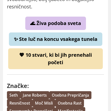
resničnost.
🌊 Živa podoba sveta
✨ Ste luč na koncu vsakega tunela
💖 10 stvari, ki bi jih prenehali
početi
Značke:
Seth
Jane Roberts
Osebna Prepričanja
Resničnost
Moč Misli
Osebna Rast
Sprememba Prepričanj
Manifestacija