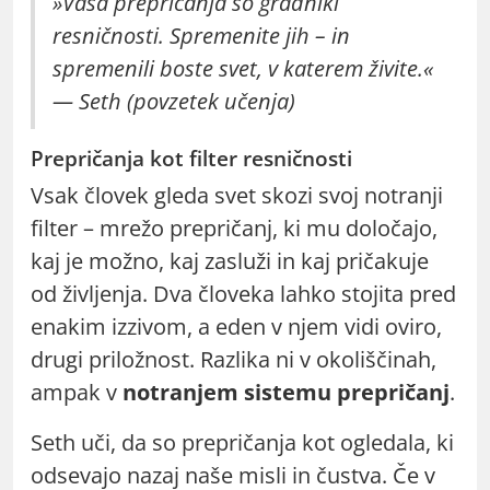
»Vaša prepričanja so gradniki
resničnosti. Spremenite jih – in
spremenili boste svet, v katerem živite.«
— Seth (povzetek učenja)
Prepričanja kot filter resničnosti
Vsak človek gleda svet skozi svoj notranji
filter – mrežo prepričanj, ki mu določajo,
kaj je možno, kaj zasluži in kaj pričakuje
od življenja. Dva človeka lahko stojita pred
enakim izzivom, a eden v njem vidi oviro,
drugi priložnost. Razlika ni v okoliščinah,
ampak v
notranjem sistemu prepričanj
.
Seth uči, da so prepričanja kot ogledala, ki
odsevajo nazaj naše misli in čustva. Če v