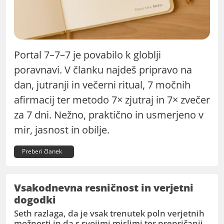
Portal 7–7–7 je povabilo k globlji
poravnavi. V članku najdeš pripravo na
dan, jutranji in večerni ritual, 7 močnih
afirmacij ter metodo 7× zjutraj in 7× zvečer
za 7 dni. Nežno, praktično in usmerjeno v
mir, jasnost in obilje.
Preberi članek
Vsakodnevna resničnost in verjetni
dogodki
Seth razlaga, da je vsak trenutek poln verjetnih
možnosti in da s svojimi mislimi ter prepričanji