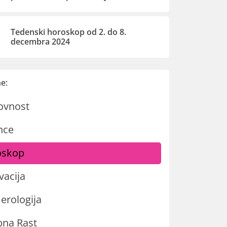
Tedenski horoskop od 2. do 8.
decembra 2024
e:
ovnost
nce
oskop
vacija
rologija
na Rast