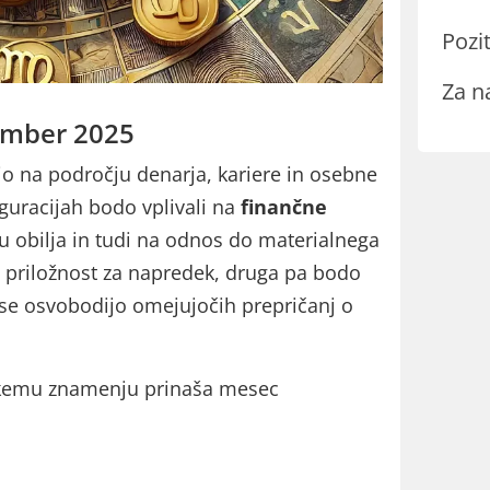
Pozit
Za n
ember 2025
o na področju denarja, kariere in osebne
iguracijah bodo vplivali na
finančne
ju obilja in tudi na odnos do materialnega
 priložnost za napredek, druga pa bodo
 se osvobodijo omejujočih prepričanj o
akemu znamenju prinaša mesec