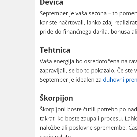
Devica
September je vaša sezona – to pomeni
kar ste načrtovali, lahko zdaj realizi
pride do finančnega darila, bonusa al
Tehtnica
Vaša energija bo osredotočena na ravn
zapravljali, se bo to pokazalo. Če ste 
September je idealen za
duhovni pre
Škorpijon
Škorpijoni boste čutili potrebo po nad
takrat, ko boste zaupali procesu. Lah
naložbe ali poslovne spremembe. Čas
svojo valuto.