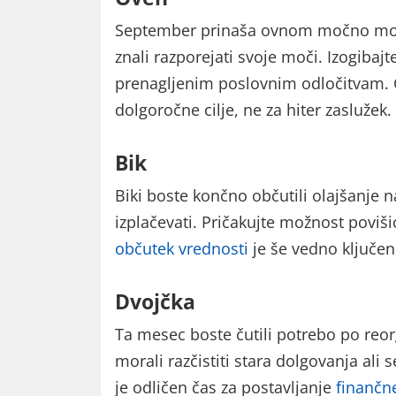
September prinaša ovnom močno motiv
znali razporejati svoje moči. Izogiba
prenagljenim poslovnim odločitvam. 
dolgoročne cilje, ne za hiter zaslužek.
Bik
Biki boste končno občutili olajšanje 
izplačevati. Pričakujte možnost poviši
občutek vrednosti
je še vedno ključen
Dvojčka
Ta mesec boste čutili potrebo po reor
morali razčistiti stara dolgovanja al
je odličen čas za postavljanje
finančn