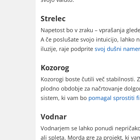
Strelec
Napetost bo v zraku – vprašanja glede
A če poslušate svojo intuicijo, lahko
iluzije, raje podprite
svoj dušni name
Kozorog
Kozorogi boste čutili več stabilnosti.
plodno obdobje za načrtovanje dolgoroč
sistem, ki vam bo
pomagal sprostiti f
Vodnar
Vodnarjem se lahko ponudi nepričakova
ali spleta. Morda gre za projekt, ki v