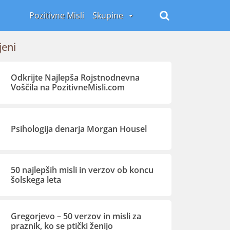
Pozitivne Misli
Skupine
jeni
Odkrijte Najlepša Rojstnodnevna
Voščila na PozitivneMisli.com
Psihologija denarja Morgan Housel
50 najlepših misli in verzov ob koncu
šolskega leta
Gregorjevo – 50 verzov in misli za
praznik, ko se ptički ženijo