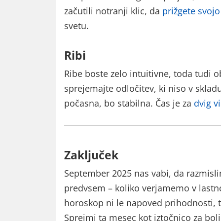
začutili notranji klic, da
prižgete svojo
svetu.
Ribi
Ribe boste zelo intuitivne, toda tudi o
sprejemajte odločitev, ki niso v sklad
počasna, bo stabilna. Čas je za
dvig v
Zaključek
September 2025 nas vabi, da razmisl
predvsem – koliko verjamemo v lastno 
horoskop ni le napoved prihodnosti, t
Sprejmi ta mesec kot iztočnico za bolj