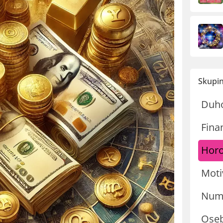
Skupin
Duh
Fina
Hor
Moti
Nume
Oseb