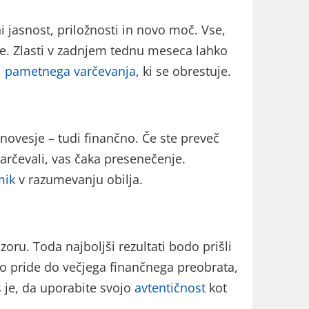
 jasnost, priložnosti in novo moč. Vse,
rate. Zlasti v zadnjem tednu meseca lahko
i
pametnega varčevanja
, ki se obrestuje.
ovesje – tudi finančno. Če ste preveč
varčevali, vas čaka presenečenje.
mik
v razumevanju obilja.
zoru. Toda najboljši rezultati bodo prišli
ko pride do večjega finančnega preobrata,
 je, da uporabite svojo
avtentičnost
kot