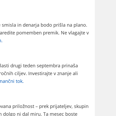
 smisla in denarja bodo prišla na plano.
 naredite pomemben premik. Ne vlagajte v
n.
 Zlasti drugi teden septembra prinaša
nih ciljev. Investirajte v znanje ali
inančni tok.
na priložnost – prek prijateljev, skupin
am dolgo ni dal miru. Ta mesec boste