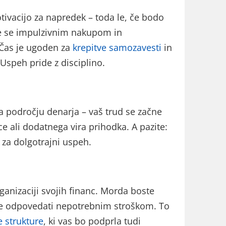
acijo za napredek – toda le, če bodo
jte se impulzivnim nakupom in
Čas je ugoden za
krepitve samozavesti
in
 Uspeh pride z disciplino.
na področju denarja – vaš trud se začne
ce ali dodatnega vira prihodka. A pazite:
 za dolgotrajni uspeh.
ganizaciji svojih financ. Morda boste
i se odpovedati nepotrebnim stroškom. To
e strukture
, ki vas bo podprla tudi