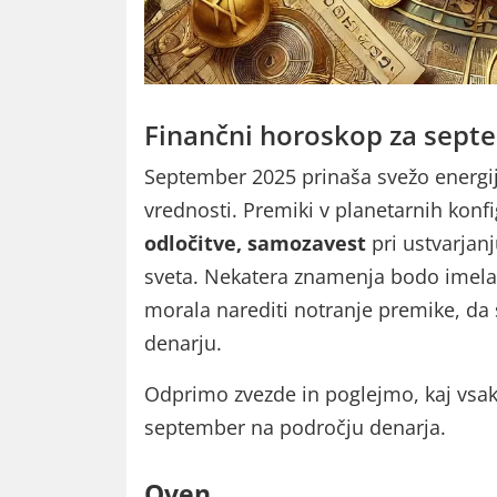
Finančni horoskop za sept
September 2025 prinaša svežo energij
vrednosti. Premiki v planetarnih konf
odločitve, samozavest
pri ustvarjan
sveta. Nekatera znamenja bodo imela
morala narediti notranje premike, da
denarju.
Odprimo zvezde in poglejmo, kaj vs
september na področju denarja.
Oven