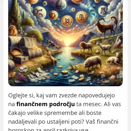
Oglejte si, kaj vam zvezde napovedujejo
na
finančnem področju
ta mesec. Ali vas
čakajo velike spremembe ali boste
nadaljevali po ustaljeni poti? Vaš finančni
horoskop za april razkriva vse.