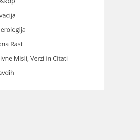
oskop
vacija
rologija
na Rast
ivne Misli, Verzi in Citati
avdih