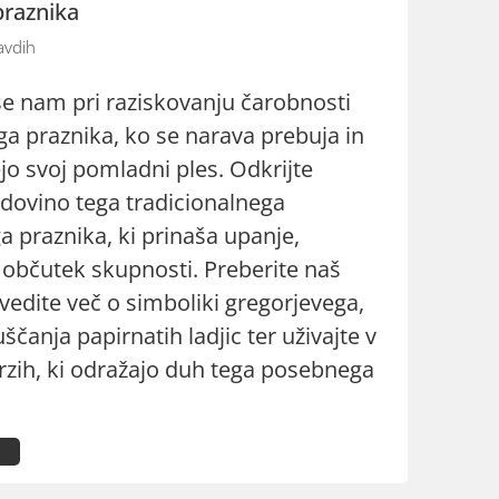
praznika
avdih
se nam pri raziskovanju čarobnosti
ga praznika, ko se narava prebuja in
jo svoj pomladni ples. Odkrijte
dovino tega tradicionalnega
a praznika, ki prinaša upanje,
 občutek skupnosti. Preberite naš
zvedite več o simboliki gregorjevega,
uščanja papirnatih ladjic ter uživajte v
erzih, ki odražajo duh tega posebnega