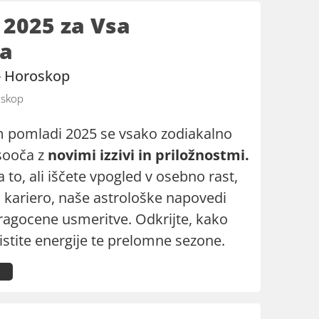
2025 za Vsa
ja
 - Horoskop
skop
 pomladi 2025 se vsako zodiakalno
sooča z
novimi izzivi in priložnostmi.
 to, ali iščete vpogled v osebno rast,
i kariero, naše astrološke napovedi
ragocene usmeritve. Odkrijte, kako
istite energije te prelomne sezone.