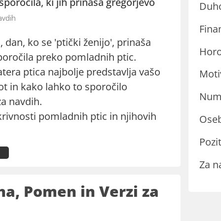
sporočila, ki jih prinaša gregorjevo
Duh
avdih
Fina
 dan, ko se 'ptički ženijo', prinaša
Hor
oročila preko pomladnih ptic.
atera ptica najbolje predstavlja vašo
Moti
t in kako lahko to sporočilo
Nume
za navdih.
krivnosti pomladnih ptic in njihovih
Oseb
Pozit
Za n
na, Pomen in Verzi za