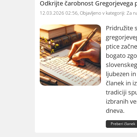
Odkrijte čarobnost Gregorjevega 
12.03.2026 02:56, Objavljeno v kategoriji:
Za n
Pridružite 
gregorjeve
ptice začne
bogato zgo
slovenskeg
ljubezen in
članek in i
tradiciji sp
izbranih v
dneva.
Preberi članek