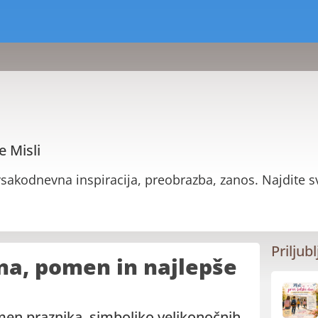
e Misli
sakodnevna inspiracija, preobrazba, zanos. Najdite s
Priljubl
ina, pomen in najlepše
men praznika, simboliko velikonočnih