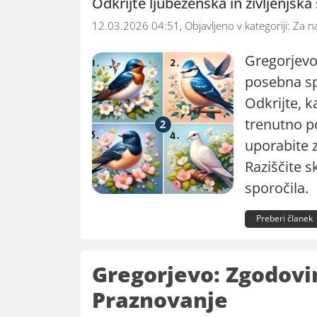
Odkrijte ljubezenska in življenjska 
12.03.2026 04:51, Objavljeno v kategoriji:
Za n
Gregorjevo,
posebna sp
Odkrijte, k
trenutno po
uporabite 
Raziščite s
sporočila.
Preberi članek
Gregorjevo: Zgodovi
Praznovanje