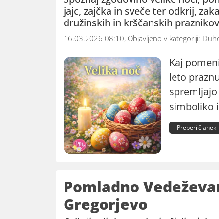
jajc, zajčka in sveče ter odkrij, za
družinskih in krščanskih praznikov 
16.03.2026 08:10, Objavljeno v kategoriji:
Duho
Kaj pomeni 
leto praznu
spremljajo
simboliko i
Preberi članek
Pomladno Vedeževanj
Gregorjevo