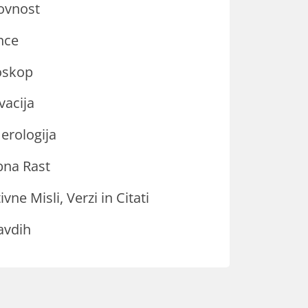
ovnost
nce
oskop
vacija
rologija
na Rast
ivne Misli, Verzi in Citati
avdih