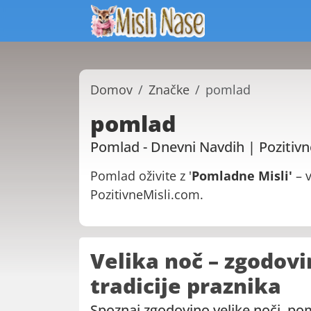
Domov
Značke
pomlad
pomlad
Pomlad - Dnevni Navdih | Pozitivn
Pomlad oživite z '
Pomladne Misli'
– v
PozitivneMisli.com.
Velika noč – zgodov
tradicije praznika
Spoznaj zgodovino velike noči, po