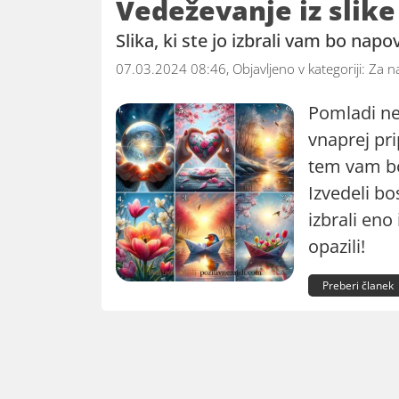
Vedeževanje iz slik
Slika, ki ste jo izbrali vam bo na
07.03.2024 08:46, Objavljeno v kategoriji:
Za n
Pomladi ne
vnaprej pri
tem vam bo
Izvedeli bo
izbrali eno 
opazili!
Preberi članek