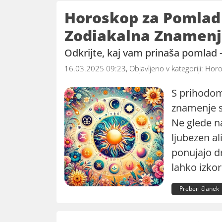
Horoskop za Pomlad 
Zodiakalna Znamen
Odkrijte, kaj vam prinaša pomlad
16.03.2025 09:23, Objavljeno v kategoriji:
Horo
S prihodom
znamenje 
Ne glede na
ljubezen al
ponujajo d
lahko izkor
Preberi članek