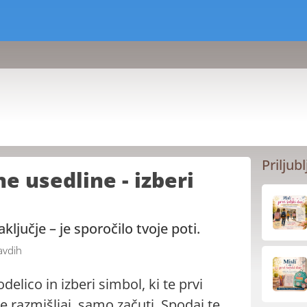
Priljubl
e usedline - izberi
ključje – je sporočilo tvoje poti.
avdih
delico in izberi simbol, ki te prvi
e razmišljaj, samo začuti. Spodaj te