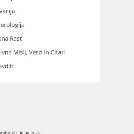
vacija
rologija
na Rast
ivne Misli, Verzi in Citati
avdih
rabniki : 08.08.2026 :.