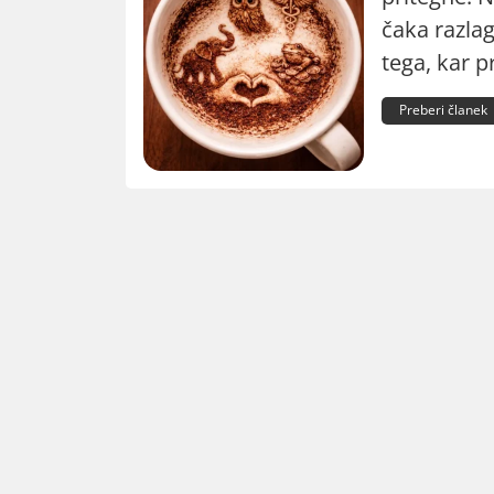
čaka razla
tega, kar p
Preberi članek