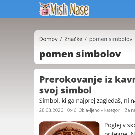
Domov
Značke
pomen simbolov
pomen simbolov
Prerokovanje iz kavn
svoj simbol
Simbol, ki ga najprej zagledaš, ni na
28.03.2026 10:46, Objavljeno v kategoriji:
Za n
Poglej v sko
pritegne. N