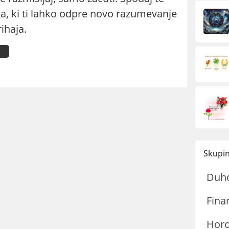
ga, ki ti lahko odpre novo razumevanje
rihaja.
Skupin
Duh
Fina
Hor