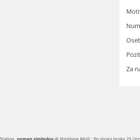
Moti
Nume
Oseb
Pozit
Za n
Station.
pomen simbolov
@ Pozitivne Misli : Po strani brska 25 Upo