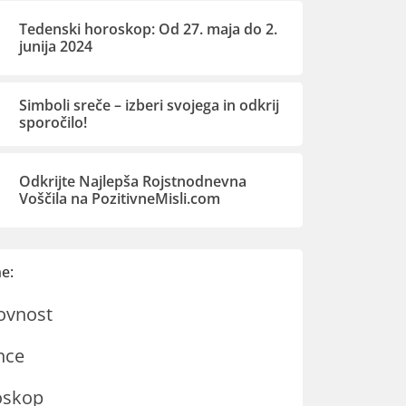
Tedenski horoskop: Od 27. maja do 2.
junija 2024
Simboli sreče – izberi svojega in odkrij
sporočilo!
Odkrijte Najlepša Rojstnodnevna
Voščila na PozitivneMisli.com
e:
ovnost
nce
oskop