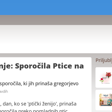
Priljubl
e: Sporočila Ptice na
sporočila, ki jih prinaša gregorjevo
avdih
 dan, ko se 'ptički ženijo', prinaša
oročila preko pomladnih ptic.