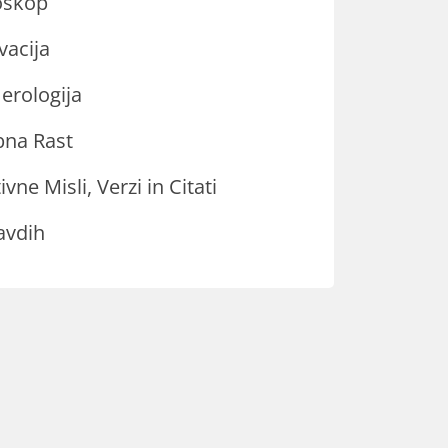
oskop
vacija
rologija
na Rast
ivne Misli, Verzi in Citati
avdih