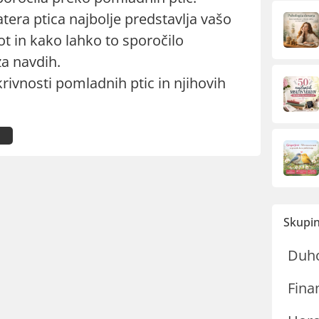
atera ptica najbolje predstavlja vašo
t in kako lahko to sporočilo
za navdih.
krivnosti pomladnih ptic in njihovih
Skupin
Duh
Fina