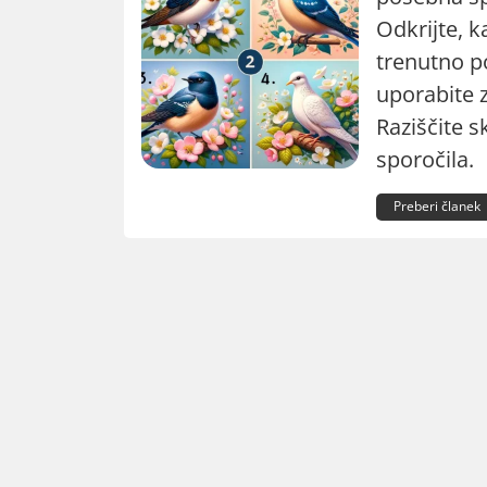
Odkrijte, k
trenutno po
uporabite 
Raziščite s
sporočila.
Preberi članek