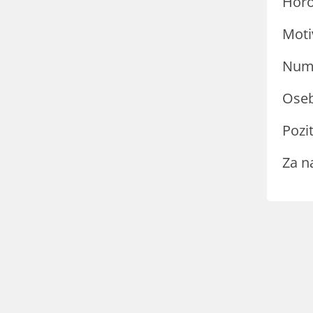
Hor
Moti
Nume
Oseb
Pozit
Za n