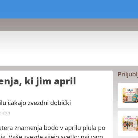
Priljubl
nja, ki jim april
rilu čakajo zvezdni dobički
skop
atera znamenja bodo v aprilu plula po
lja. Vaše zvezde sijejo svetlo; naj vam