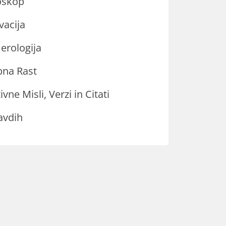
oskop
vacija
rologija
na Rast
ivne Misli, Verzi in Citati
avdih