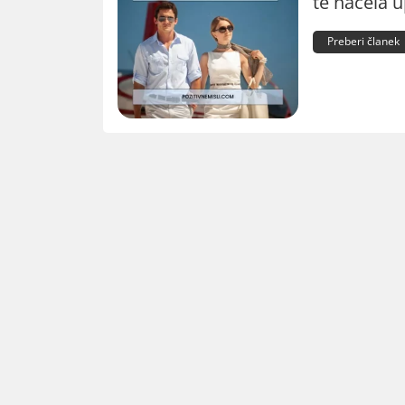
te načela u
Preberi članek