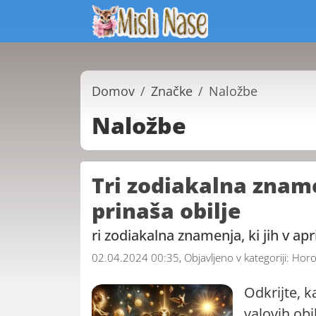
Domov
Značke
Naložbe
Naložbe
Tri zodiakalna zname
prinaša obilje
ri zodiakalna znamenja, ki jih v ap
02.04.2024 00:35, Objavljeno v kategoriji:
Horo
Odkrijte, k
valovih obi