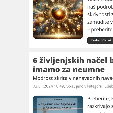
naš podrob
skrivnosti 
zamudite v
– preberite
Preberi članek
6 življenjskih načel b
imamo za neumne
Modrost skrita v nenavadnih nav
03.01.2024 10:49, Objavljeno v kategoriji:
Oseb
Preberite,
razkrivajo 