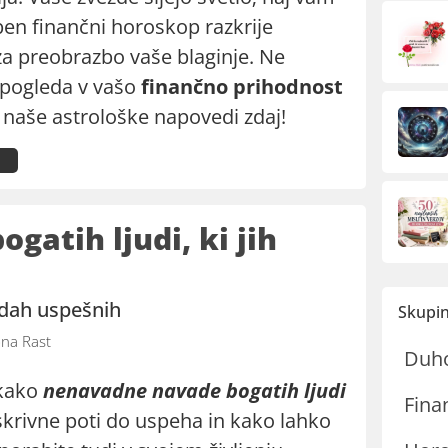
en finančni horoskop razkrije
za preobrazbo vaše blaginje. Ne
pogleda v vašo
finančno prihodnost
 naše astrološke napovedi zdaj!
ogatih ljudi, ki jih
adah uspešnih
Skupin
na Rast
Duh
 kako
nenavadne navade bogatih ljudi
Fina
skrivne poti do uspeha in kako lahko