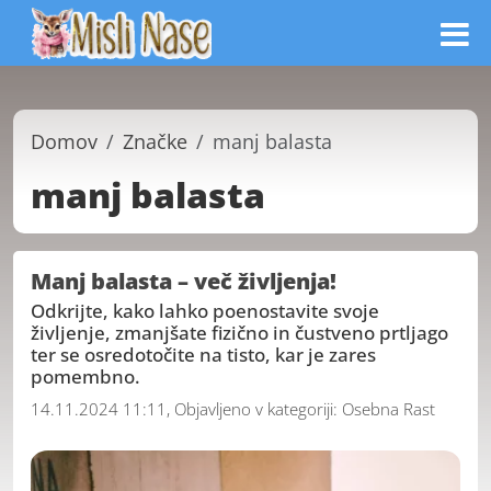
Domov
Značke
manj balasta
manj balasta
Manj balasta – več življenja!
Odkrijte, kako lahko poenostavite svoje
življenje, zmanjšate fizično in čustveno prtljago
ter se osredotočite na tisto, kar je zares
pomembno.
14.11.2024 11:11, Objavljeno v kategoriji:
Osebna Rast