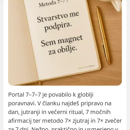
Portal 7–7–7 je povabilo k globlji
poravnavi. V članku najdeš pripravo na
dan, jutranji in večerni ritual, 7 močnih
afirmacij ter metodo 7× zjutraj in 7× zvečer
za 7 dni. Nežno, praktično in usmerjeno v