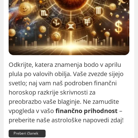
Odkrijte, katera znamenja bodo v aprilu
plula po valovih obilja. Vaše zvezde sijejo
svetlo; naj vam naš podroben finančni
horoskop razkrije skrivnosti za
preobrazbo vaše blaginje. Ne zamudite
vpogleda v vašo
finančno prihodnost
–
preberite naše astrološke napovedi zdaj!
Preberi članek