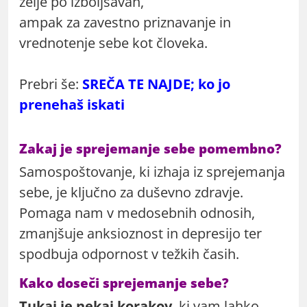
želje po izboljšavah,
ampak za zavestno priznavanje in
vrednotenje sebe kot človeka.
Prebri še:
SREČA TE NAJDE; ko jo
prenehaš iskati
Zakaj je sprejemanje sebe pomembno?
Samospoštovanje, ki izhaja iz sprejemanja
sebe, je ključno za duševno zdravje.
Pomaga nam v medosebnih odnosih,
zmanjšuje anksioznost in depresijo ter
spodbuja odpornost v težkih časih.
Kako doseči sprejemanje sebe?
Tukaj je nekaj korakov
, ki vam lahko