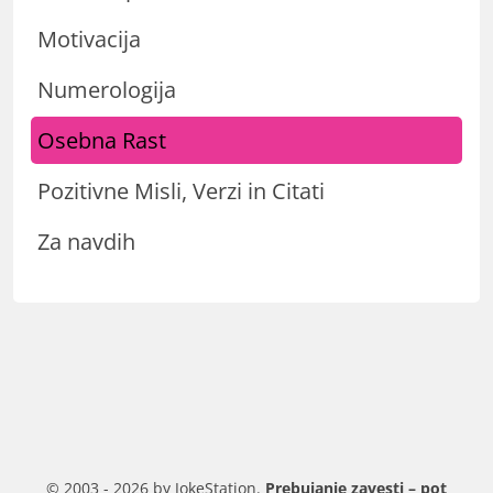
Motivacija
Numerologija
Osebna Rast
Pozitivne Misli, Verzi in Citati
Za navdih
© 2003 - 2026 by JokeStation.
Prebujanje zavesti – pot