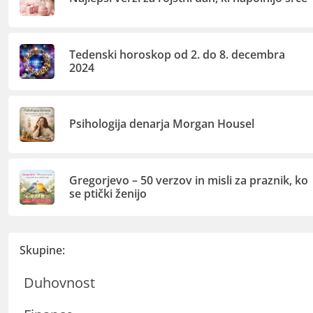
Tedenski horoskop od 2. do 8. decembra
2024
Psihologija denarja Morgan Housel
Gregorjevo – 50 verzov in misli za praznik, ko
se ptički ženijo
Skupine:
Duhovnost