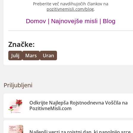
Preberite več navdihujočih člankov na
pozitivnemisli.com/blog
.
Domov
|
Najnovejše misli
|
Blog
Značke:
Julij
Mars
Uran
Priljubljeni
Odkrijte Najlepša Rojstnodnevna Voščila na
PozitivneMisli.com
Najlepši verzi za rojstni dan, ki napolnijo srce