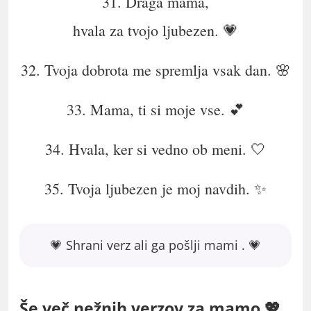
31. Draga mama,
hvala za tvojo ljubezen. 💗
32. Tvoja dobrota me spremlja vsak dan. 🌸
33. Mama, ti si moje vse. 💕
34. Hvala, ker si vedno ob meni. 🤍
35. Tvoja ljubezen je moj navdih. ✨
💗 Shrani verz ali ga pošlji mami . 💗
Še več nežnih verzov za mamo 💖