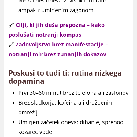
Ne začneš dneva v “visokih obratih”,
ampak z umirjenim zagonom.
🔗
Cilji, ki jih duša prepozna – kako
poslušati notranji kompas
🔗
Zadovoljstvo brez manifestacije –
notranji mir brez zunanjih dokazov
Poskusi to tudi ti: rutina nizkega
dopamina
Prvi 30–60 minut brez telefona ali zaslonov
Brez sladkorja, kofeina ali družbenih
omrežij
Umirjen začetek dneva: dihanje, sprehod,
kozarec vode