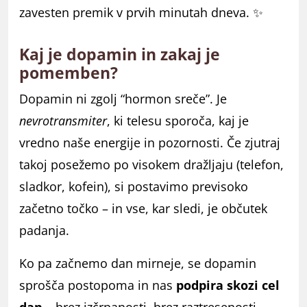
zavesten premik v prvih minutah dneva. ✨
Kaj je dopamin in zakaj je
pomemben?
Dopamin ni zgolj “hormon sreče”. Je
nevrotransmiter
, ki telesu sporoča, kaj je
vredno naše energije in pozornosti. Če zjutraj
takoj posežemo po visokem dražljaju (telefon,
sladkor, kofein), si postavimo previsoko
začetno točko – in vse, kar sledi, je občutek
padanja.
Ko pa začnemo dan mirneje, se dopamin
sprošča postopoma in nas
podpira skozi cel
dan
– brez izčrpanosti, brez raztresenosti.