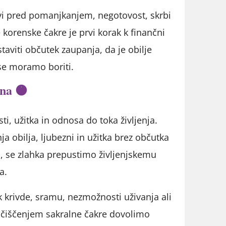
ovi pred pomanjkanjem, negotovost, skrbi
 korenske čakre je prvi korak k finančni
viti občutek zaupanja, da je obilje
 se moramo boriti.
ana 🟠
ti, užitka in odnosa do toka življenja.
 obilja, ljubezni in užitka brez občutka
o, se zlahka prepustimo življenjskemu
a.
k krivde, sramu, nezmožnosti uživanja ali
S čiščenjem sakralne čakre dovolimo