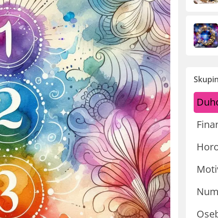
Skupin
Duh
Fina
Hor
Moti
Nume
Oseb