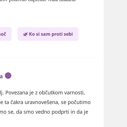
moč
🌿 Ko si sam proti sebi
a 🔴
lj. Povezana je z občutkom varnosti,
o je ta čakra uravnovešena, se počutimo
amo se, da smo vedno podprti in da je