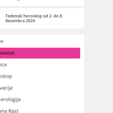
Tedenski horoskop od 2. do 8.
decembra 2024
e:
ovnost
nce
oskop
vacija
rologija
na Rast