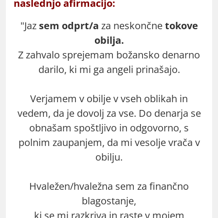
naslednjo afirmacijo:
"Jaz
sem odprt/a
za neskončne
tokove
obilja.
Z zahvalo sprejemam božansko denarno
darilo, ki mi ga angeli prinašajo.
Verjamem v obilje v vseh oblikah in
vedem, da je dovolj za vse. Do denarja se
obnašam spoštljivo in odgovorno, s
polnim zaupanjem, da mi vesolje vrača v
obilju.
Hvaležen/hvaležna sem za finančno
blagostanje,
ki se mi razkriva in raste v mojem