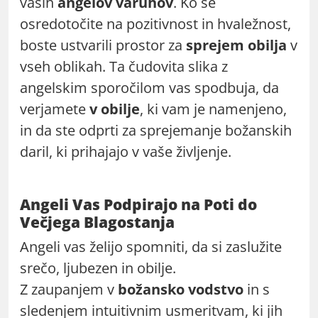
vaših
angelov varuhov
. Ko se
osredotočite na pozitivnost in hvaležnost,
boste ustvarili prostor za
sprejem obilja
v
vseh oblikah. Ta čudovita slika z
angelskim sporočilom vas spodbuja, da
verjamete
v obilje
, ki vam je namenjeno,
in da ste odprti za sprejemanje božanskih
daril, ki prihajajo v vaše življenje.
Angeli Vas Podpirajo na Poti do
Večjega Blagostanja
Angeli vas želijo spomniti, da si zaslužite
srečo, ljubezen in obilje.
Z zaupanjem v
božansko vodstvo
in s
sledenjem intuitivnim usmeritvam, ki jih