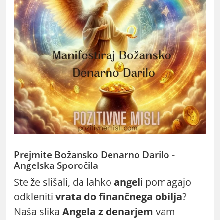
Prejmite Božansko Denarno Darilo -
Angelska Sporočila
Ste že slišali, da lahko
angel
i pomagajo
odkleniti
vrata do finančnega obilja
?
Naša slika
Angela z denarjem
vam