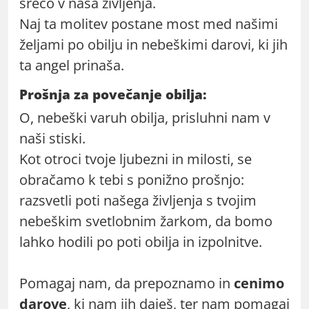
srečo v naša življenja.
Naj ta molitev postane most med našimi
željami po obilju in nebeškimi darovi, ki jih
ta angel prinaša.
Prošnja za povečanje obilja:
O, nebeški varuh obilja, prisluhni nam v
naši stiski.
Kot otroci tvoje ljubezni in milosti, se
obračamo k tebi s ponižno prošnjo:
razsvetli poti našega življenja s tvojim
nebeškim svetlobnim žarkom, da bomo
lahko hodili po poti obilja in izpolnitve.
Pomagaj nam, da prepoznamo in
cenimo
darove
, ki nam jih daješ, ter nam pomagaj