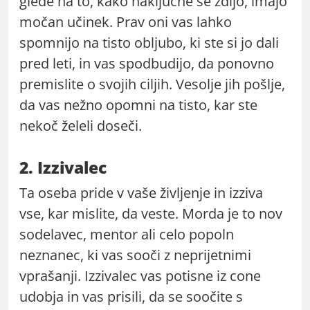
glede na to, kako naključne se zdijo, imajo
močan učinek. Prav oni vas lahko
spomnijo na tisto obljubo, ki ste si jo dali
pred leti, in vas spodbudijo, da ponovno
premislite o svojih ciljih. Vesolje jih pošlje,
da vas nežno opomni na tisto, kar ste
nekoč želeli doseči.
2. Izzivalec
Ta oseba pride v vaše življenje in izziva
vse, kar mislite, da veste. Morda je to nov
sodelavec, mentor ali celo popoln
neznanec, ki vas sooči z neprijetnimi
vprašanji. Izzivalec vas potisne iz cone
udobja in vas prisili, da se soočite s