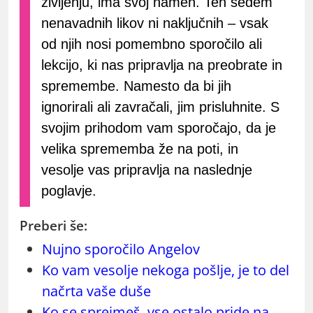
življenju, ima svoj namen. Teh sedem
nenavadnih likov ni naključnih – vsak
od njih nosi pomembno sporočilo ali
lekcijo, ki nas pripravlja na preobrate in
spremembe. Namesto da bi jih
ignorirali ali zavračali, jim prisluhnite. S
svojim prihodom vam sporočajo, da je
velika sprememba že na poti, in
vesolje vas pripravlja na naslednje
poglavje.
Preberi še:
Nujno sporočilo Angelov
Ko vam vesolje nekoga pošlje, je to del
načrta vaše duše
Ko se sprejmeš, vse ostalo pride na