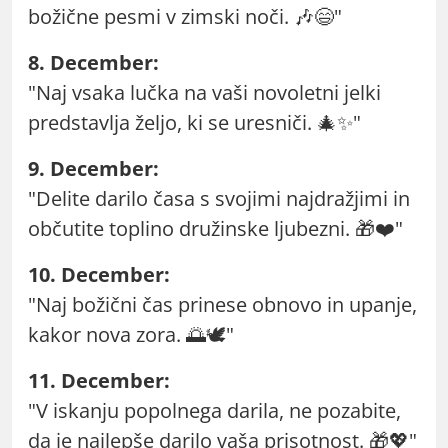
božične pesmi v zimski noči. 🎶😄"
8. December:
"Naj vsaka lučka na vaši novoletni jelki
predstavlja željo, ki se uresniči. 🎄✨"
9. December:
"Delite darilo časa s svojimi najdražjimi in
občutite toplino družinske ljubezni. 🎁❤️"
10. December:
"Naj božični čas prinese obnovo in upanje,
kakor nova zora. 🌅🕊️"
11. December:
"V iskanju popolnega darila, ne pozabite,
da je najlepše darilo vaša prisotnost. 🎁💖"