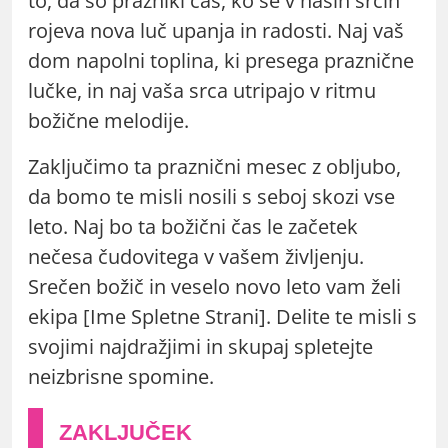
to, da so prazniki čas, ko se v naših srcih
rojeva nova luč upanja in radosti. Naj vaš
dom napolni toplina, ki presega praznične
lučke, in naj vaša srca utripajo v ritmu
božične melodije.
Zaključimo ta praznični mesec z obljubo,
da bomo te misli nosili s seboj skozi vse
leto. Naj bo ta božični čas le začetek
nečesa čudovitega v vašem življenju.
Srečen božič in veselo novo leto vam želi
ekipa [Ime Spletne Strani]. Delite te misli s
svojimi najdražjimi in skupaj spletejte
neizbrisne spomine.