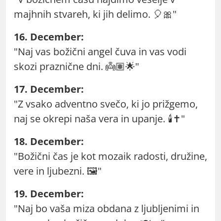
majhnih stvareh, ki jih delimo. 🎈🎀"
16. December:
"Naj vas božični angel čuva in vas vodi
skozi praznične dni. 👼🏽🌟"
17. December:
"Z vsako adventno svečo, ki jo prižgemo,
naj se okrepi naša vera in upanje. 🕯️✝️"
18. December:
"Božični čas je kot mozaik radosti, družine,
vere in ljubezni. 🖼️"
19. December:
"Naj bo vaša miza obdana z ljubljenimi in