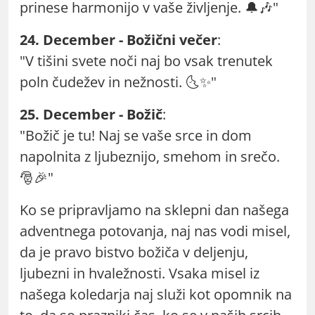
prinese harmonijo v vaše življenje. 🔔🎶"
24. December - Božični večer
:
"V tišini svete noči naj bo vsak trenutek
poln čudežev in nežnosti. 🌜✨"
25. December - Božič
:
"Božič je tu! Naj se vaše srce in dom
napolnita z ljubeznijo, smehom in srečo.
🎅🎉"
Ko se pripravljamo na sklepni dan našega
adventnega potovanja, naj nas vodi misel,
da je pravo bistvo božiča v deljenju,
ljubezni in hvaležnosti. Vsaka misel iz
našega koledarja naj služi kot opomnik na