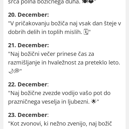
srca polna božičnega duha. 🍽️❤️"
20. December:
"V pričakovanju božiča naj vsak dan šteje v
dobrih delih in toplih mislih. 🗓️"
21. December:
"Naj božični večer prinese čas za
razmišljanje in hvaležnost za preteklo leto.
🌙💭"
22. December
:
"Naj božične zvezde vodijo vašo pot do
prazničnega veselja in ljubezni. 🌟"
23. December
:
"Kot zvonovi, ki nežno zvenijo, naj božič