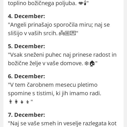
toplino božičnega poljuba. 💋🕯️"
4. December:
"Angeli prinašajo sporočila miru; naj se
slišijo v vaših srcih. 👼🏼💌"
5. December:
"Vsak sneženi puhec naj prinese radost in
božične želje v vaše domove. ❄️🏠"
6. December:
"V tem čarobnem mesecu pletimo
spomine s tistimi, ki jih imamo radi.
👨‍👩‍👧‍👦"
7. December:
"Naj se vaše smeh in veselje razlegata kot