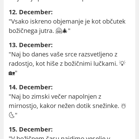
12. December:
"Vsako iskreno objemanje je kot občutek
božičnega jutra. 🤗🎄"
13. December:
"Naj bo danes vaše srce razsvetljeno z
radostjo, kot hiše z božičnimi lučkami. 💡
🏡"
14. December:
"Naj bo zimski večer napolnjen z
mirnostjo, kakor nežen dotik snežinke. ☃️
🌜"
15. December:
"V božičnem času najdimo veselje v