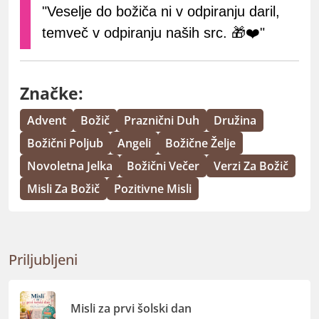
"Veselje do božiča ni v odpiranju daril,
temveč v odpiranju naših src. 🎁❤️"
Značke:
Advent
Božič
Praznični Duh
Družina
Božični Poljub
Angeli
Božične Želje
Novoletna Jelka
Božični Večer
Verzi Za Božič
Misli Za Božič
Pozitivne Misli
Priljubljeni
Misli za prvi šolski dan