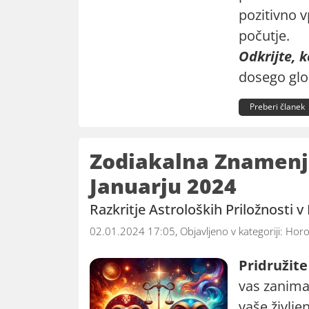
pozitivno 
počutje.
Odkrijte, 
dosego glo
Preberi članek
Zodiakalna Znamenja,
Januarju 2024
Razkritje Astroloških Priložnosti 
02.01.2024 17:05, Objavljeno v kategoriji:
Horo
Pridružite
vas zanima 
vaše življe