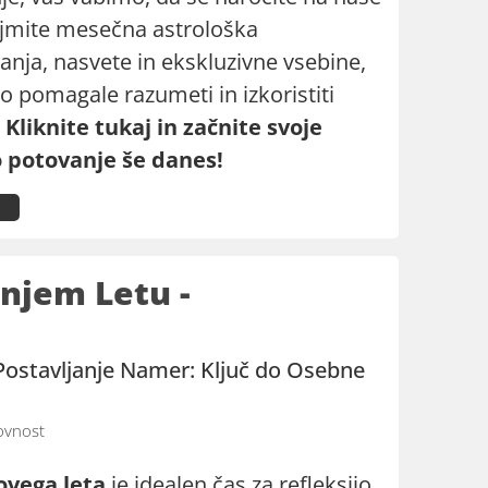
ejmite mesečna astrološka
nja, nasvete in ekskluzivne vsebine,
o pomagale razumeti in izkoristiti
.
Kliknite tukaj in začnite svoje
o potovanje še danes!
šnjem Letu -
Postavljanje Namer: Ključ do Osebne
vnost
ovega leta
je idealen čas za refleksijo