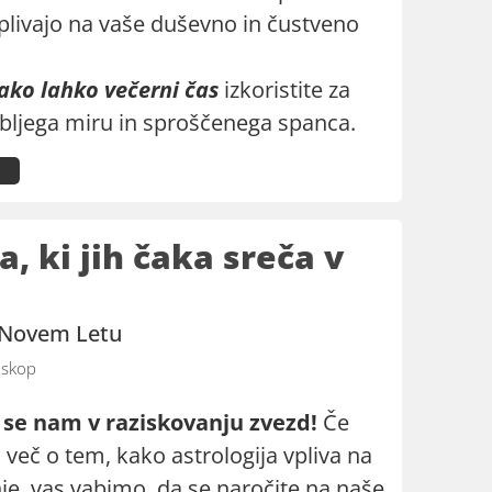
vplivajo na vaše duševno in čustveno
kako lahko večerni čas
izkoristite za
bljega miru in sproščenega spanca.
 ki jih čaka sreča v
v Novem Letu
skop
 se nam v raziskovanju zvezd!
Če
več o tem, kako astrologija vpliva na
nje, vas vabimo, da se naročite na naše