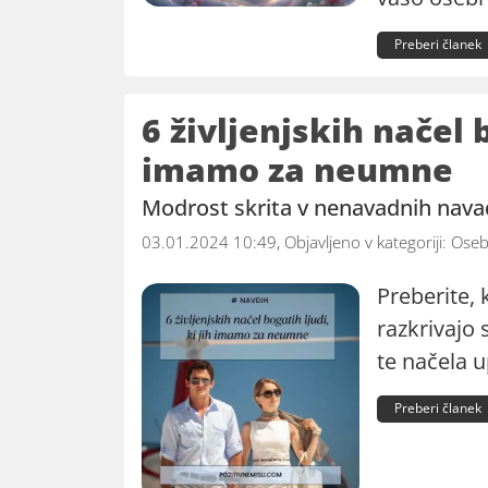
Preberi članek
6 življenjskih načel b
imamo za neumne
Modrost skrita v nenavadnih nav
03.01.2024 10:49, Objavljeno v kategoriji:
Oseb
Preberite,
razkrivajo 
te načela u
Preberi članek