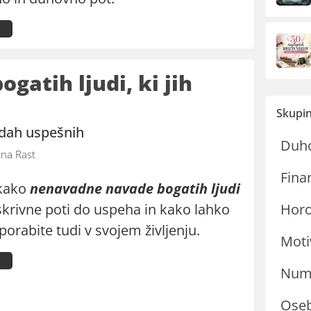
ogatih ljudi, ki jih
Skupin
adah uspešnih
Duh
na Rast
Fina
 kako
nenavadne navade bogatih ljudi
skrivne poti do uspeha in kako lahko
Hor
porabite tudi v svojem življenju.
Moti
Nume
Oseb