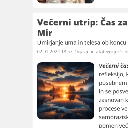
Večerni utrip: Čas z
Mir
Umirjanje uma in telesa ob koncu
02.01.2024 18:57, Objavljeno v kategoriji:
Oseb
Večerni ča
refleksijo,
posebnem t
in se posve
zasnovan ko
procese več
samorazisk
pomen veče