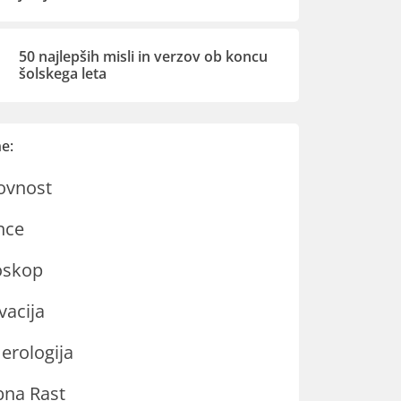
50 najlepših misli in verzov ob koncu
šolskega leta
e:
ovnost
nce
oskop
vacija
rologija
na Rast