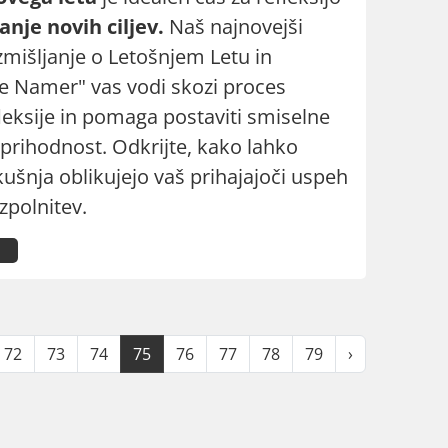
anje novih ciljev.
Naš najnovejši
zmišljanje o Letošnjem Letu in
je Namer" vas vodi skozi proces
leksije in pomaga postaviti smiselne
prihodnost. Odkrijte, kako lahko
kušnja oblikujejo vaš prihajajoči uspeh
zpolnitev.
72
73
74
75
76
77
78
79
›