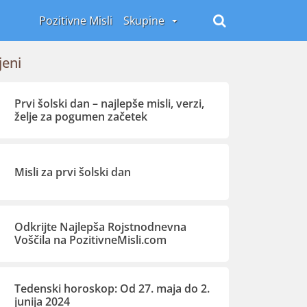
Pozitivne Misli
Skupine
jeni
Prvi šolski dan – najlepše misli, verzi,
želje za pogumen začetek
Misli za prvi šolski dan
Odkrijte Najlepša Rojstnodnevna
Voščila na PozitivneMisli.com
Tedenski horoskop: Od 27. maja do 2.
junija 2024