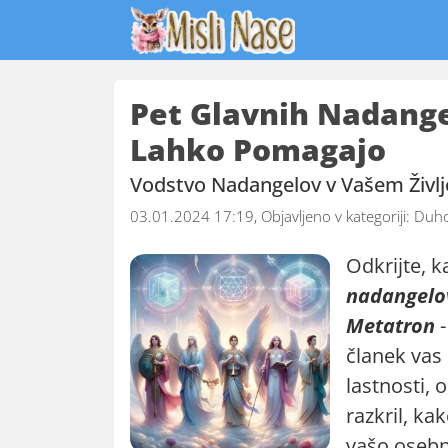
Pet Glavnih Nadang
Lahko Pomagajo
Vodstvo Nadangelov v Vašem Življ
03.01.2024 17:19, Objavljeno v kategoriji:
Duho
Odkrijte, 
nadangelov 
Metatron
-
članek vas 
lastnosti, 
razkril, ka
vašo osebn