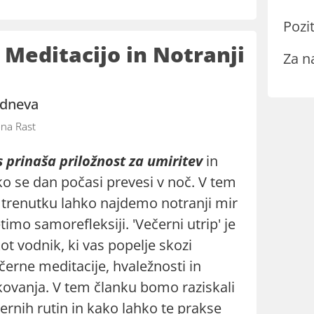
Pozit
a Meditacijo in Notranji
Za n
 dneva
na Rast
s prinaša priložnost za umiritev
in
 ko se dan počasi prevesi v noč. V tem
renutku lahko najdemo notranji mir
timo samorefleksiji. 'Večerni utrip' je
t vodnik, ki vas popelje skozi
erne meditacije, hvaležnosti in
ovanja. V tem članku bomo raziskali
rnih rutin in kako lahko te prakse