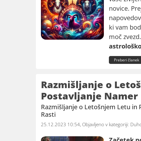
novice. Pr
napovedova
ki vam bod
moč zvezd
astrološk
Preberi članek
Razmišljanje o Leto
Postavljanje Namer
Razmišljanje o Letošnjem Letu in 
Rasti
25.12.2023 10:54, Objavljeno v kategoriji:
Duho
Začetek n