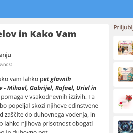
Priljubl
elov in Kako Vam
enju
vnost
kako vam lahko p
et glavnih
- Mihael, Gabrijel, Rafael, Uriel in
 pomaga v vsakodnevnih izzivih. Ta
bo popeljal skozi njihove edinstvene
od zaščite do duhovnega vodenja, in
ko lahko njihova prisotnost obogati
o in duhovno pot.