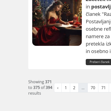
in
postavlj
članek "Ra
Postavljan
osebne ref
namere za 
pretekla iz
in osebno i
Preberi članek
Showing
371
to
375
of
394
‹
1
2
...
70
71
results